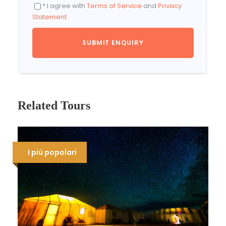
* I agree with
Terms of Service
and
Privacy
Statement
.
Related Tours
I più popolari