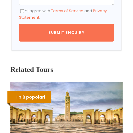
* I agree with
Terms of Service
and
Privacy
Statement
.
Related Tours
I più popolari