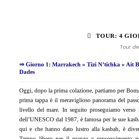
TOUR: 4 GI
Tour d
⇒ Giorno 1: Marrakech » Tizi N’tichka » Ait B
Dades
Oggi, dopo la prima colazione, partiamo per Bomal
prima tappa è il meraviglioso panorama del passo
livello del mare. In seguito proseguiamo vers
dell’UNESCO dal 1987, è famosa per le sue kasbah 
qui e che hanno dato lustro alla kasbah, è di
Tempo libero per il pranzo e proseguimento p