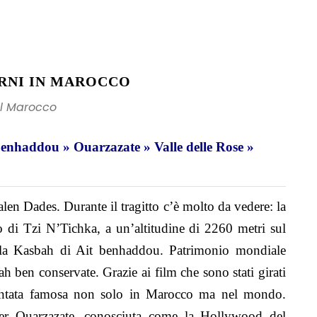
ORNI IN MAROCCO
el Marocco
enhaddou » Ouarzazate » Valle delle Rose »
en Dades. Durante il tragitto c’è molto da vedere: la
 di Tzi N’Tichka, a un’altitudine di 2260 metri sul
o la Kasbah di Ait benhaddou. Patrimonio mondiale
ben conservate. Grazie ai film che sono stati girati
ventata famosa non solo in Marocco ma nel mondo.
er Ouarzazate, conosciuta come la Hollywood del