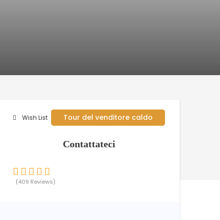
Tour del venditore caldo
Wish List
Contattateci
(409 Reviews)